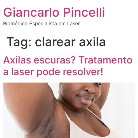
Giancarlo Pincelli
Biomédico Especialista em Laser
Tag:
clarear axila
Axilas escuras? Tratamento
a laser pode resolver!