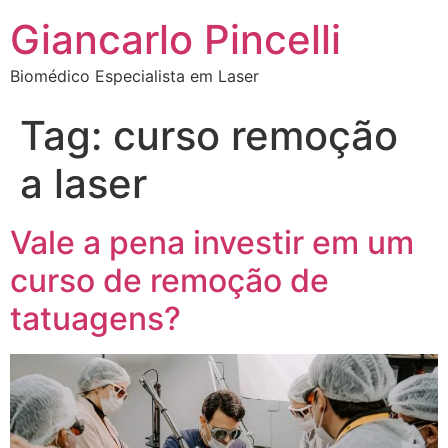
Giancarlo Pincelli
Biomédico Especialista em Laser
Tag:
curso remoção
a laser
Vale a pena investir em um
curso de remoção de
tatuagens?